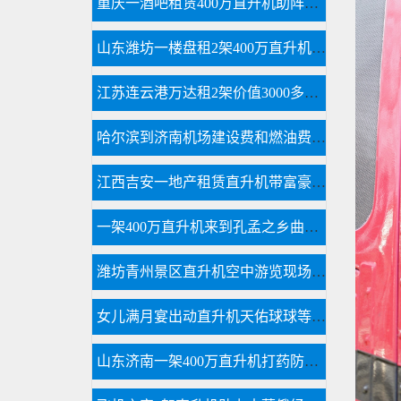
重庆一酒吧租赁400万直升机助阵现场豪车云集
山东潍坊一楼盘租2架400万直升机空中看房
江苏连云港万达租2架价值3000多万直升机看房
哈尔滨到济南机场建设费和燃油费多少钱
江西吉安一地产租赁直升机带富豪空中看别墅
一架400万直升机来到孔孟之乡曲阜航空科普
潍坊青州景区直升机空中游览现场人山人海
女儿满月宴出动直升机天佑球球等各大网红祝福
山东济南一架400万直升机打药防治春尺蠖