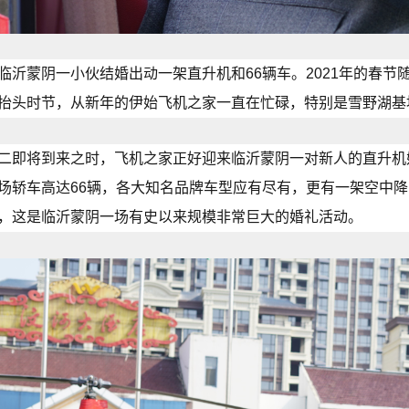
临沂蒙阴一小伙结婚出动一架直升机和66辆车。2021年的春
抬头时节，从新年的伊始飞机之家一直在忙碌，特别是雪野湖基
二即将到来之时，飞机之家正好迎来临沂蒙阴一对新人的直升机
场轿车高达66辆，各大知名品牌车型应有尽有，更有一架空中降
，这是临沂蒙阴一场有史以来规模非常巨大的婚礼活动。