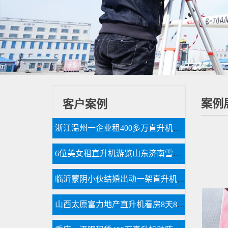
案例
客户案例
浙江温州一企业租400多万直升机开业
6位美女租直升机游览山东济南雪野湖
临沂蒙阴小伙结婚出动一架直升机66辆车
山西太原富力地产直升机看房8天8个楼盘