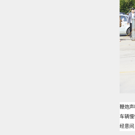
鞭炮声
车辆慢
经意间