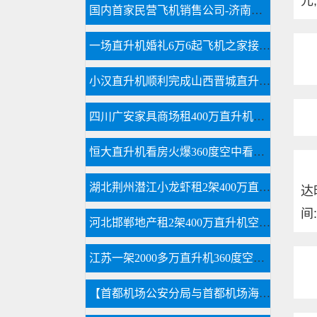
元
国内首家民营飞机销售公司-济南凌音飞机销售有限公司
一场直升机婚礼6万6起飞机之家接60多场空中婚礼
小汉直升机顺利完成山西晋城直升机航测
四川广安家具商场租400万直升机国庆庆典
恒大直升机看房火爆360度空中看房新体验
湖北荆州潜江小龙虾租2架400万直升机完成1300多万营业额
达
间:
河北邯郸地产租2架400万直升机空中看房
江苏一架2000多万直升机360度空中看房
【首都机场公安分局与首都机场海关的公务员那个待遇好,差在哪】