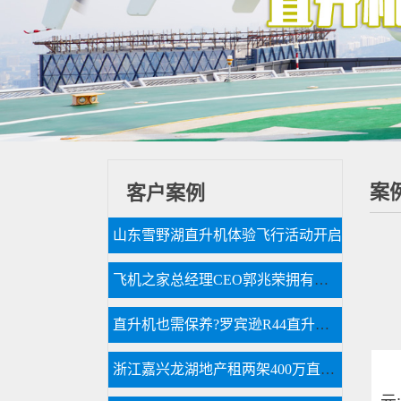
案
客户案例
山东雪野湖直升机体验飞行活动开启
飞机之家总经理CEO郭兆荣拥有近百万粉丝成功需要经过一番磨炼
直升机也需保养?罗宾逊R44直升机300小时的定检
浙江嘉兴龙湖地产租两架400万直升机空中看房