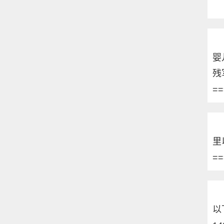
婴
残
==
里
==
以