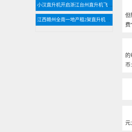
小汉直升机开启浙江台州直升机飞行开业庆典
但
江西赣州全南一地产租2架直升机空中看房
费
的
币
元