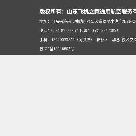
版权所有：山东飞机之家通用航空服务
地址：山东省济南市槐荫区齐鲁大道绿地中央广场B座2407
电话：0531-87123852 传真：0531-87123852
手机：13210535852（同微信） 联系人：郭总 技术支
鲁ICP备13018805号