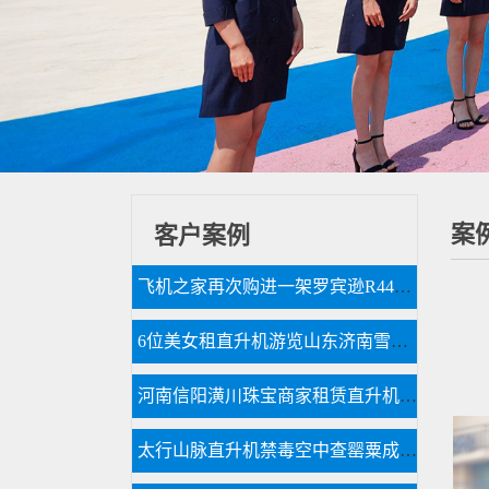
案
客户案例
飞机之家再次购进一架罗宾逊R44直升机
6位美女租直升机游览山东济南雪野湖
河南信阳潢川珠宝商家租赁直升机节日庆典
太行山脉直升机禁毒空中查罂粟成新手段