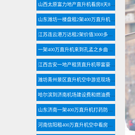
山西太原富力地产直升机看房8天8个楼盘
山东潍坊一楼盘租2架400万直升机空中看房
江苏连云港万达租2架价值3000多万直升机看房
一架400万直升机来到孔孟之乡曲阜航空科普
江西吉安一地产租赁直升机带富豪空中看别墅
潍坊青州景区直升机空中游览现场人山人海
哈尔滨到济南机场建设费和燃油费多少钱
山东济南一架400万直升机打药防治春尺蠖
河南信阳租400万直升机空中看房短视频600万播放