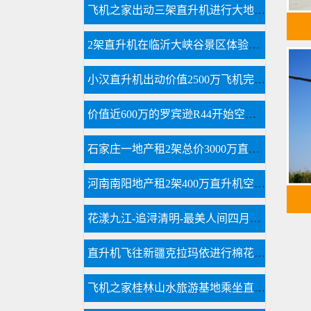
飞机之家出动三架直升机进行大地区农喷作业
2架直升机在临沂大峡谷景区体验飞行
小汉直升机出动价值2500万飞机完成2次马拉松直升机航拍直播
价值近600万的罗宾逊R44开始空中飞播造林
石家庄一地产租2架总价3000万直升机空中看房
河南南阳地产租2架400万直升机空中看房
花漾九江-追浔清明-最美人间四月天-去庐山西海踏青去
直升机飞往新疆克拉玛依进行棉花脱叶剂喷洒
飞机之家桂林山水旅游基地乘坐直升飞机俯瞰看桂林山水你值得拥有