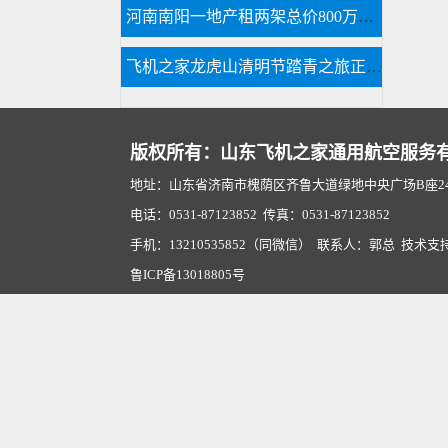
河南南阳一地产租两架总价800万直升机看房
飞机之家龙虎山清明节踏青之旅正式开启
版权所有：山东飞机之家通用航空服务
地址：山东省济南市槐荫区齐鲁大道绿地中央广场B座2407
电话：0531-87123852 传真：0531-87123852
手机：13210535852（同微信） 联系人：郭总 技术支
鲁ICP备13018805号