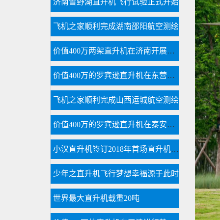
济南雪野湖直升机飞行试验正式开始
飞机之家顺利完成湖南邵阳航空测绘
价值400万两架直升机在济南开展空中广告飞行
价值400万的罗宾逊直升机在东营海上进行飞行体验
飞机之家顺利完成山西运城航空测绘
价值400万的罗宾逊直升机在泰安开展静态展示
小汉直升机签订2018年首场直升机婚礼合同将在过年期间举行
少年之直升机飞行梦想幸福源于此时
世界最大直升机载重20吨