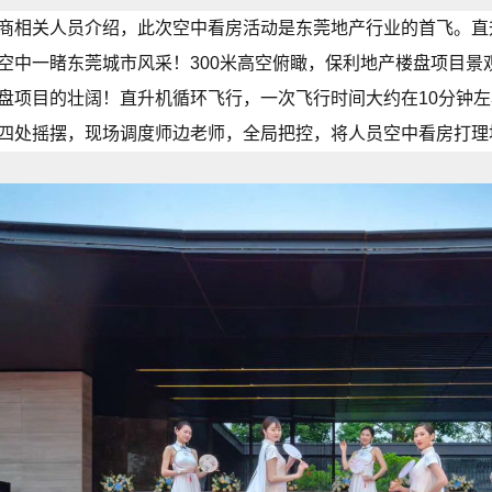
商相关人员介绍，此次空中看房活动是东莞地产行业的首飞。直
空中一睹东莞城市风采！300米高空俯瞰，保利地产楼盘项目
盘项目的壮阔！直升机循环飞行，一次飞行时间大约在10分钟
四处摇摆，现场调度师边老师，全局把控，将人员空中看房打理