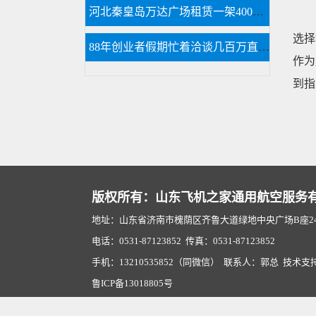
河北秦皇岛万达广场租赁一架400万直升机助阵
选择
88年创业者假期忙着洽谈几百万直升机生意
作为
到指
版权所有：山东飞机之家通用航空服务
地址：山东省济南市槐荫区齐鲁大道绿地中央广场B座2407
电话：0531-87123852 传真：0531-87123852
手机：13210535852（同微信） 联系人：郭总 技术支
鲁ICP备13018805号