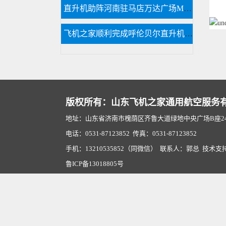
直升机助阵河南驻马店万达广场MLE婚戒开业现场人山人海
飞机之家顺利完成呼伦贝尔直升机航测作业
版权所有：山东飞机之家通用航空服务
地址：山东省济南市槐荫区齐鲁大道绿地中央广场B座2407
电话：0531-87123852 传真：0531-87123852
手机：13210535852（同微信） 联系人：郭总 技术支
鲁ICP备13018805号