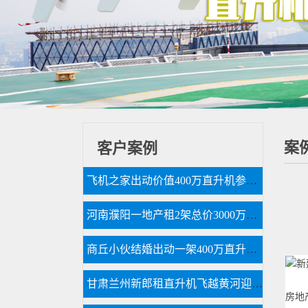
案
客户案例
飞机之家出动价值400万直升机参加济南静展
河南濮阳一地产租2架总价3000万直升机空中看房
商丘小伙结婚出动一架400万直升机助阵
甘肃兰州新郎租直升机飞越黄河迎娶新娘
房地