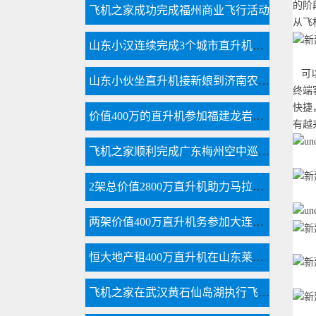
的阶
飞机之家成功完成福州商业飞行活动
从飞
山东小汉连续完成3个城市直升机航测未来提供五六架直升机作业
可以
山东小伙坐直升机接新娘到济南农村老家
终端
快捷
价值400万的直升机参加福建龙岩楼盘空中看房活动
有越
飞机之家顺利完成广东梅州空中巡查飞行务
2架总价值2800万直升机助力马拉松比赛
两架价值400万直升机务参加大连静态展览
恒大地产租400万直升机在山东莱芜360度空中看房
飞机之家在武汉黄石仙岛湖执行飞行任务