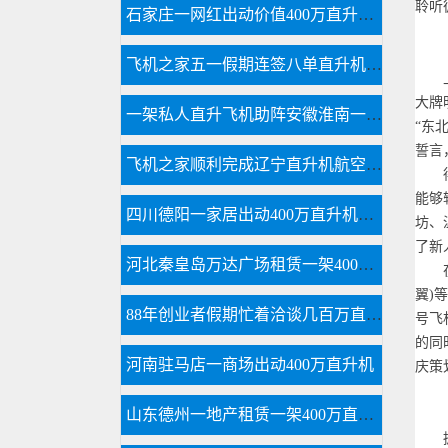
聆听
石家庄一网红出动价值400万直升机助力直播卖货
飞机之家五一假期连签八单直升机合同
上月
大牌
一架私人直升飞机助阵安徽淮南一商场
“东
誓言
飞机之家顺利完成辽宁直升机航空测绘
得益
能够
四川德阳一家居出动400万直升机体验飞行
坊、
了新
河北秦皇岛万达广场租赁一架400万直升机助阵
在所
翼)
88年创业者假期忙着洽谈几百万直升机生意
号飞
的同
河南驻马店一商场出动400万直升机
庆策
山东德州一地产租赁一架400万直升机开业庆典
据了