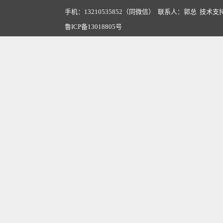
手机：13210535852（同微信） 联系人：郭总 技术支
鲁ICP备13018805号