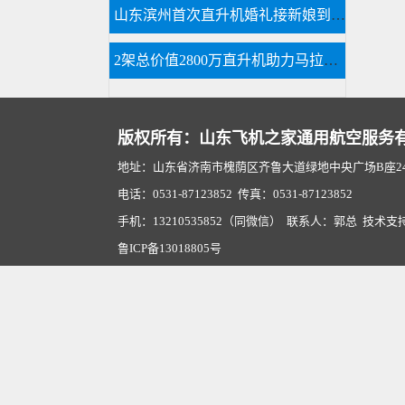
山东滨州首次直升机婚礼接新娘到淄博中式直升机婚礼亮相
2架总价值2800万直升机助力马拉松比赛
版权所有：山东飞机之家通用航空服务
地址：山东省济南市槐荫区齐鲁大道绿地中央广场B座2407
电话：0531-87123852 传真：0531-87123852
手机：13210535852（同微信） 联系人：郭总 技术支
鲁ICP备13018805号