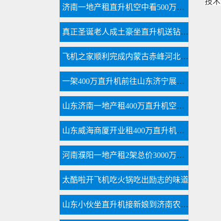
技术
济南一地产租直升机空中看500万别墅
真正圣诞老人成土豪坐直升机送钻戒和空中婚礼
飞机之家顺利完成内蒙古赤峰河北承德航空测绘
一架400万直升机前往山东济宁展开美国白蛾防治
山东济南一地产租400万直升机空中看泉城
山东威海商厦开业租400万直升机庆典舞狮子锣鼓喧天“年味”十足
河南濮阳一地产租2架总价3000万直升机空中看房
太酷啦开飞机吃火锅吃出励志的味道
山东小伙坐直升机接新娘到济南农村老家