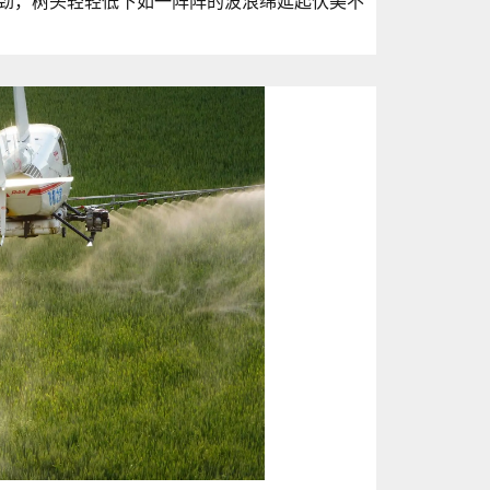
劲，树头轻轻低下如一阵阵的波浪绵延起伏美不