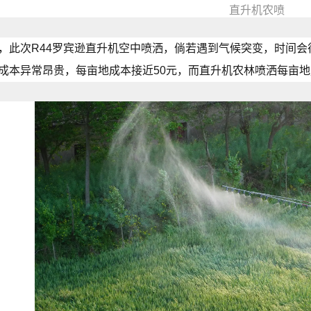
直升机农喷
，此次R44罗宾逊直升机空中喷洒，倘若遇到气候突变，时间
成本异常昂贵，每亩地成本接近50元，而直升机农林喷洒每亩地