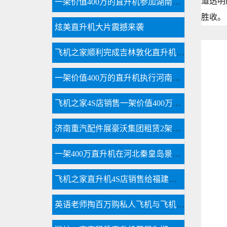
道透明
一架价值400万的直升机参加湖南岳阳电力巡线活动
胜收。
炫美直升机大片震撼来袭
飞机之家顺利完成吉林敦化直升机航测
一架价值400万的直升机执行河南商丘林业飞防
飞机之家4S店销售一架价值400万直升机
济南重汽配件展豪沃集团租赁2架直升机庆典
一架400万直升机在河北秦皇岛景区体验飞行
飞机之家直升机4S店销售给福建泉州一学校一架直升机
英语老师掏百万购私人飞机与飞机之家开展直升机租赁业务