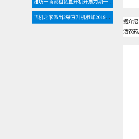
潍坊一商家租赁直升机开展为期一个月静态展览
飞机之家派出2架直升机参加2019沈阳法库航展
据介绍
洒农药