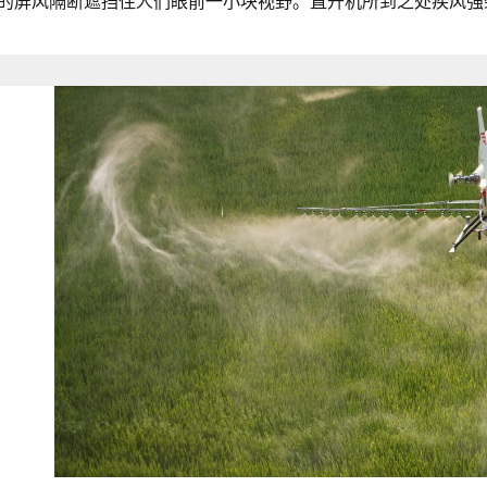
的屏风隔断遮挡住人们眼前一小块视野。直升机所到之处疾风强