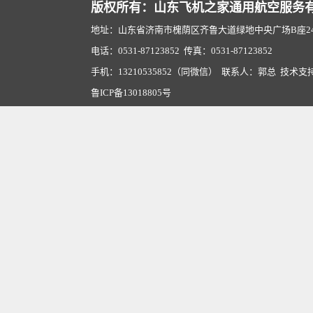
版权所有：山东飞机之家通用航空服务
地址：山东省济南市槐荫区齐鲁大道绿地中央广场B座2407
电话：0531-87123852 传真：0531-87123852
手机：13210535852（同微信） 联系人：郭总 技术支
鲁ICP备13018805号