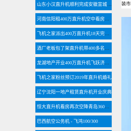
装市
山东小汉直升机顺利完成安徽宣城直升机航测作业
河南信阳租400万直升机空中看房短视频600万播放
飞机之家派出400万直升机18天完成云南昆明直升机航测
酒厂老板包了架直升机带400多名员工空中游览西柏坡
龙湖地产开业400万直升机飞跃济南东CBD
飞机之家粉丝预订2019年直升机婚礼
辽宁沈阳一地产租赁直升机开业庆典
恒大直升机看房再次空降青岛360度空中看楼盘
巴西航空公务机 - 飞鸿100/300