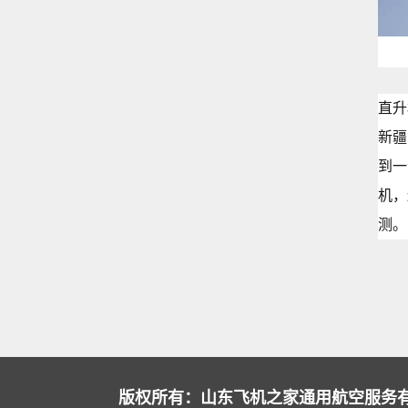
直升
新疆
到一
机，
测。
版权所有：山东飞机之家通用航空服务