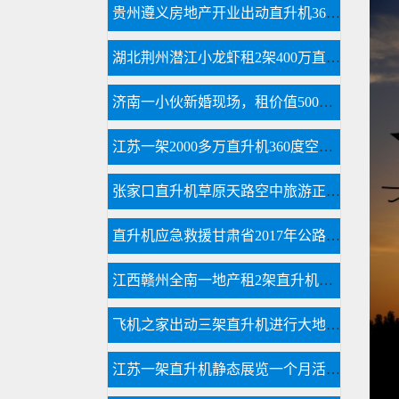
贵州遵义房地产开业出动直升机360度看房
湖北荆州潜江小龙虾租2架400万直升机完成1300多万营业额
济南一小伙新婚现场，租价值500多万的直升机助阵
江苏一架2000多万直升机360度空中看房
张家口直升机草原天路空中旅游正式开启
直升机应急救援甘肃省2017年公路交通地震应急开启
江西赣州全南一地产租2架直升机空中看房
飞机之家出动三架直升机进行大地区农喷作业
江苏一架直升机静态展览一个月活动如期举行