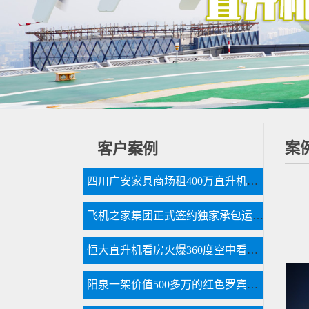
案
客户案例
四川广安家具商场租400万直升机国庆庆典
飞机之家集团正式签约独家承包运营新疆玉其塔什景区，打造低空旅游新标杆！
恒大直升机看房火爆360度空中看房新体验
阳泉一架价值500多万的红色罗宾逊直升机开展静展活动