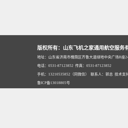
版权所有：山东飞机之家通用航空服务
地址：山东省济南市槐荫区齐鲁大道绿地中央广场B座2407
电话：0531-87123852 传真：0531-87123852
手机：13210535852（同微信） 联系人：郭总 技术支
鲁ICP备13018805号