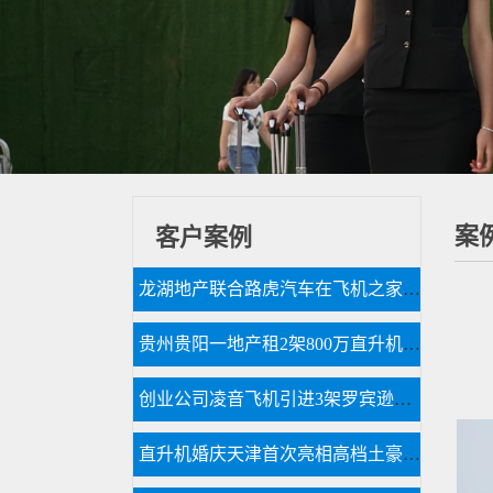
案
客户案例
龙湖地产联合路虎汽车在飞机之家包机体验飞行
贵州贵阳一地产租2架800万直升机空中看房
创业公司凌音飞机引进3架罗宾逊R44直升机将用于租赁和销售
直升机婚庆天津首次亮相高档土豪空中婚礼最高达88.88万