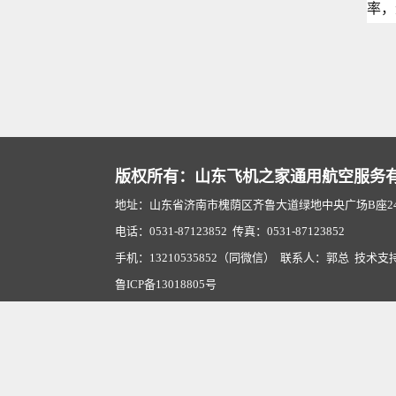
率，
版权所有：山东飞机之家通用航空服务
地址：山东省济南市槐荫区齐鲁大道绿地中央广场B座2407
电话：0531-87123852 传真：0531-87123852
手机：13210535852（同微信） 联系人：郭总 技术支
鲁ICP备13018805号