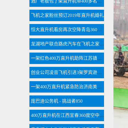
酒厂老板包了架直升机带400多名员工空中游览西柏坡
飞机之家粉丝预订2019年直升机婚礼
恒大直升机看房再次空降青岛360度空中看楼盘
龙湖地产联合路虎汽车在飞机之家包机体验飞行
一架红色400万直升机助阵江苏镇江商场
创业公司凌音飞机引进3架罗宾逊R44直升机将用于租赁和销售
一架400万直升机紧急防治济南美国三代白蛾
庞巴迪公务机 - 挑战者850
400万直升机在江西宜春360度空中看房