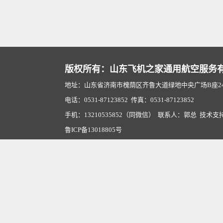
版权所有：山东飞机之家通用航空服务
地址：山东省济南市槐荫区齐鲁大道绿地中央广场B座2407
电话：0531-87123852 传真：0531-87123852
手机：13210535852（同微信） 联系人：郭总 技术支
鲁ICP备13018805号