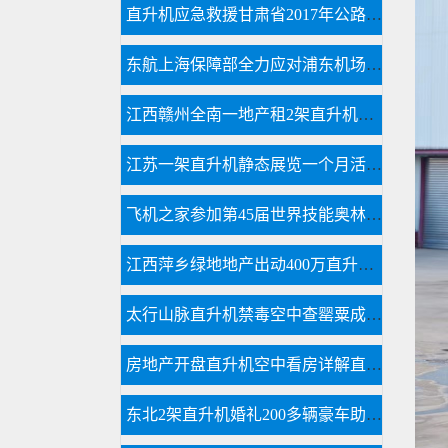
直升机应急救援甘肃省2017年公路交通地震应急开启
东航上海保障部全力应对浦东机场低云天气
江西赣州全南一地产租2架直升机空中看房
江苏一架直升机静态展览一个月活动如期举行
飞机之家参加第45届世界技能奥林匹克选拔赛
江西萍乡绿地地产出动400万直升机看房
太行山脉直升机禁毒空中查罂粟成新手段
房地产开盘直升机空中看房详解直升机租赁流程
东北2架直升机婚礼200多辆豪车助阵直升机接亲成时尚