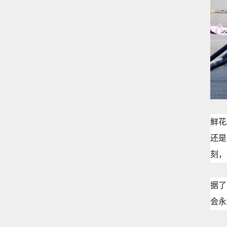
鲜花
还是
刻，
据了
会永