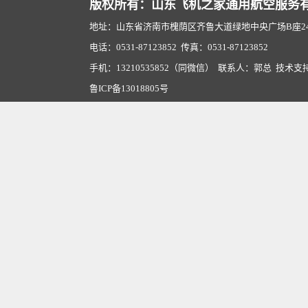
版权所有：山东飞机之家通用航空服务
地址：山东省济南市槐荫区齐鲁大道绿地中央广场B座2407
电话：0531-87123852 传真：0531-87123852
手机：13210535852（同微信） 联系人：郭总 技术支
鲁ICP备13018805号