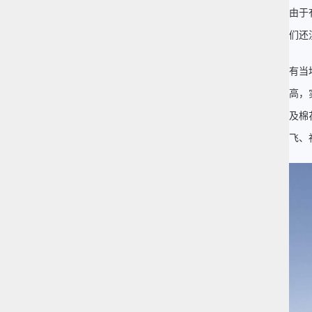
由于
们还
有当
高，
及棉
飞、