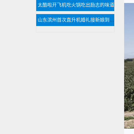
太酷啦开飞机吃火锅吃出励志的味道
山东滨州首次直升机婚礼接新娘到淄博中式直升机婚礼亮相