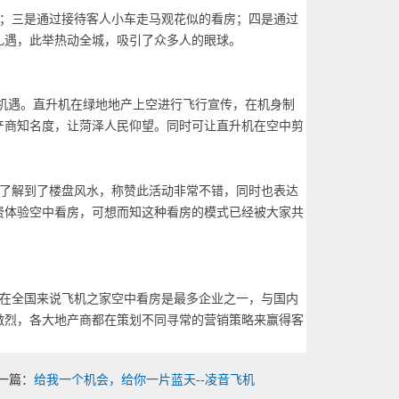
；三是通过接待客人小车走马观花似的看房；四是通过
礼遇，此举热动全城，吸引了众多人的眼球。
机遇。直升机在绿地地产上空进行飞行宣传，在机身制
产商知名度，让菏泽人民仰望。同时可让直升机在空中剪
。
了解到了楼盘风水，称赞此活动非常不错，同时也表达
费体验空中看房，可想而知这种看房的模式已经被大家共
在全国来说飞机之家空中看房是最多企业之一，与国内
激烈，各大地产商都在策划不同寻常的营销策略来赢得客
一篇：
给我一个机会，给你一片蓝天--凌音飞机