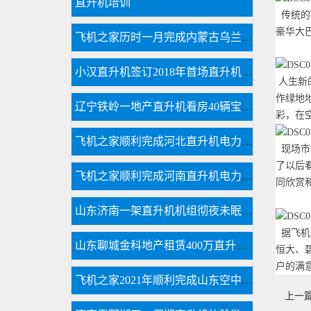
直升机培训
传统的
豪华大
飞机之家历时一月完成内蒙古乌兰浩特兴安盟直升机航测
小汉直升机签订2018年首场直升机婚礼合同
人生新
作绿地
辽宁铁岭一地产直升机看房40辆宝马劳斯莱斯跟随
彩，在
飞机之家顺利完成河北直升机电力巡线飞行
现场市
了以后
飞机之家顺利完成河南直升机电力巡线作业
同欣赏
山东济南一架直升机机组彻夜未眠防治美国白蛾
据飞机
山东聊城金科地产租赁400万直升机空中看房
恒大、
户的满
飞机之家2021年顺利完成山东空中测绘作业
上一