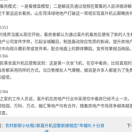
看房模式：一是看楼盘模型；二是解说员通过视频在聚集的人前详细讲解
巴千里迢迢去看房。山东菏泽绿地地产打破这一常规实现直升机云巅瞰房
的境界当属从高空开始，看房者都认为通过直升机看房后便有了新的人生
地产公司宣传字样，引起全城瞩目。制造轰动效应性质的新闻，提升房地
空中向观众撒彩带或宣传单。配合地面上的群体舞蹈，宣传效果相当绚丽
民乘坐直升机后感慨说到：这是第一次坐飞机，在空中看房，比较直观的
看房都采用同样的方式。当日售楼处人气爆棚，据说是许多人都是为了免
和接受。
之家的工作人员说，直升机在房地产行业中采用空中看房已经不止一次，
碧桂园、万科、万达、融汇等地产均有合作，随着房地产市场竞争越来越
意度。
篇：
农村新郎小伙租2架直升机迎娶新娘相恋7年婚礼十分浪
下