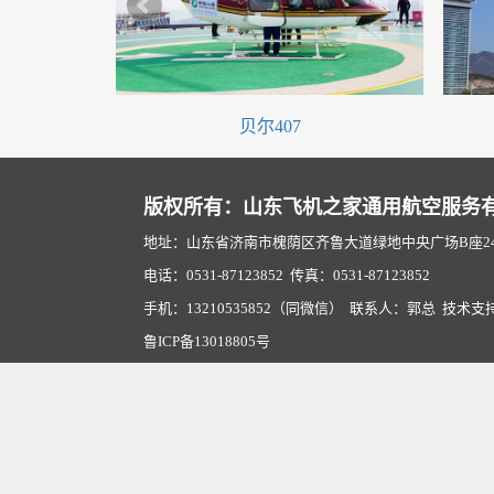
贝尔407
版权所有：山东飞机之家通用航空服务
地址：山东省济南市槐荫区齐鲁大道绿地中央广场B座2407
电话：0531-87123852 传真：0531-87123852
手机：13210535852（同微信） 联系人：郭总 技术支
鲁ICP备13018805号