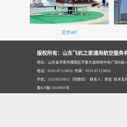
贝尔407
版权所有：山东飞机之家通用航空服务
地址：山东省济南市槐荫区齐鲁大道绿地中央广场B座2407
电话：0531-87123852 传真：0531-87123852
手机：13210535852（同微信） 联系人：郭总 技术支
鲁ICP备13018805号