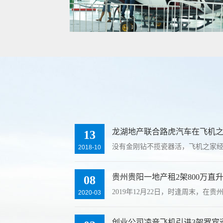
龙湖地产联合路虎汽车在飞机
13
没有金刚钻不揽瓷器活，飞机之家
2018-10
贵州贵阳一地产租2架800万直
08
2019年12月22日，时逢周末，在
2020-03
创业公司凌音飞机引进3架罗宾