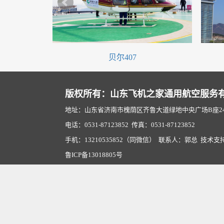
贝尔407
版权所有：山东飞机之家通用航空服务
地址：山东省济南市槐荫区齐鲁大道绿地中央广场B座2407
电话：0531-87123852 传真：0531-87123852
手机：13210535852（同微信） 联系人：郭总 技术支
鲁ICP备13018805号